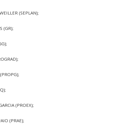
WEILLER (SEPLAN);
S (GR);
GG);
ROGRAD);
(PROPG);
Q);
 GARCIA (PROEX);
AIO (PRAE);