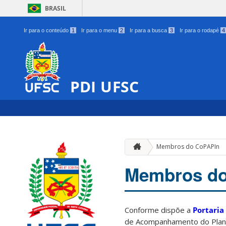
BRASIL
Ir para o conteúdo
1
Ir para o menu
2
Ir para a busca
3
Ir para o rodapé
4
PDI UFSC
Membros do CoPAPIn
Membros d
Conforme dispõe a
Portaria
de Acompanhamento do Plano 