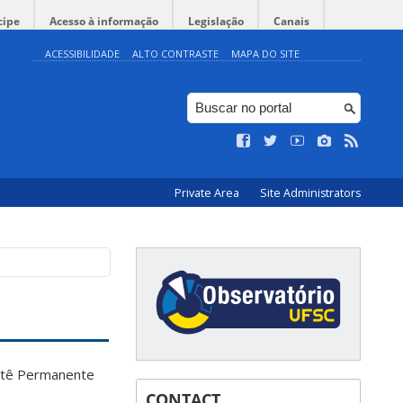
cipe
Acesso à informação
Legislação
Canais
ACESSIBILIDADE
ALTO CONTRASTE
MAPA DO SITE
Private Area
Site Administrators
itê Permanente
CONTACT